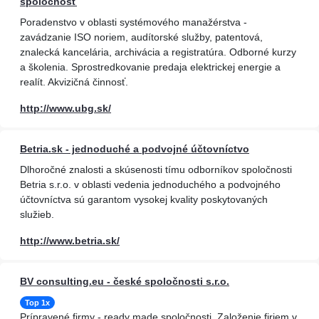
spoločnosť
Poradenstvo v oblasti systémového manažérstva -
zavádzanie ISO noriem, audítorské služby, patentová,
znalecká kancelária, archivácia a registratúra. Odborné kurzy
a školenia. Sprostredkovanie predaja elektrickej energie a
realít. Akvizičná činnosť.
http://www.ubg.sk/
Betria.sk - jednoduché a podvojné účtovníctvo
Dlhoročné znalosti a skúsenosti tímu odborníkov spoločnosti
Betria s.r.o. v oblasti vedenia jednoduchého a podvojného
účtovníctva sú garantom vysokej kvality poskytovaných
služieb.
http://www.betria.sk/
BV consulting.eu - české spoločnosti s.r.o.
Top 1x
Prípravené firmy - ready made spoločnosti. Založenie firiem v