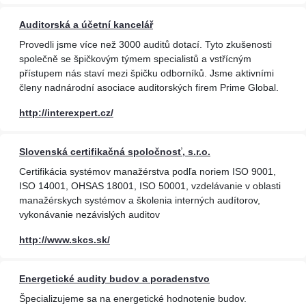
Auditorská a účetní kancelář
Provedli jsme více než 3000 auditů dotací. Tyto zkušenosti
společně se špičkovým týmem specialistů a vstřícným
přístupem nás staví mezi špičku odborníků. Jsme aktivními
členy nadnárodní asociace auditorských firem Prime Global.
http://interexpert.cz/
Slovenská certifikačná spoločnosť, s.r.o.
Certifikácia systémov manažérstva podľa noriem ISO 9001,
ISO 14001, OHSAS 18001, ISO 50001, vzdelávanie v oblasti
manažérskych systémov a školenia interných audítorov,
vykonávanie nezávislých auditov
http://www.skcs.sk/
Energetické audity budov a poradenstvo
Špecializujeme sa na energetické hodnotenie budov.