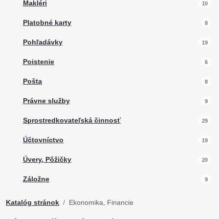
Makléri
10
Platobné karty
8
Pohľadávky
19
Poistenie
6
Pošta
8
Právne služby
9
Sprostredkovateľská činnosť
29
Účtovníctvo
19
Úvery, Pôžičky
20
Záložne
9
Katalóg stránok
Ekonomika, Financie