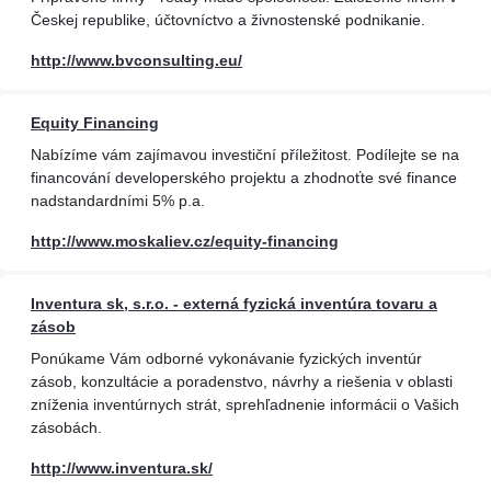
Českej republike, účtovníctvo a živnostenské podnikanie.
http://www.bvconsulting.eu/
Equity Financing
Nabízíme vám zajímavou investiční příležitost. Podílejte se na
financování developerského projektu a zhodnoťte své finance
nadstandardními 5% p.a.
http://www.moskaliev.cz/equity-financing
Inventura sk, s.r.o. - externá fyzická inventúra tovaru a
zásob
Ponúkame Vám odborné vykonávanie fyzických inventúr
zásob, konzultácie a poradenstvo, návrhy a riešenia v oblasti
zníženia inventúrnych strát, sprehľadnenie informácii o Vašich
zásobách.
http://www.inventura.sk/