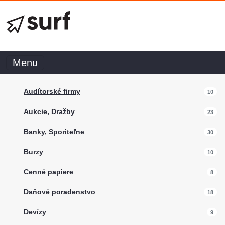
Menu
Audítorské firmy
10
Aukcie, Dražby
23
Banky, Sporiteľne
30
Burzy
10
Cenné papiere
8
Daňové poradenstvo
18
Devízy
9