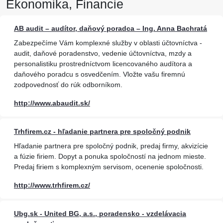
Ekonomika, Financie
AB audit – audítor, daňový poradca – Ing. Anna Bachratá
Zabezpečíme Vám komplexné služby v oblasti účtovníctva -
audit, daňové poradenstvo, vedenie účtovníctva, mzdy a
personalistiku prostredníctvom licencovaného audítora a
daňového poradcu s osvedčením. Vložte vašu firemnú
zodpovednosť do rúk odborníkom.
http://www.abaudit.sk/
Trhfirem.cz - hľadanie partnera pre spoločný podnik
Hľadanie partnera pre spoločný podnik, predaj firmy, akvizície
a fúzie firiem. Dopyt a ponuka spoločností na jednom mieste.
Predaj firiem s komplexným servisom, ocenenie spoločnosti.
http://www.trhfirem.cz/
Ubg.sk - United BG, a.s., poradensko - vzdelávacia