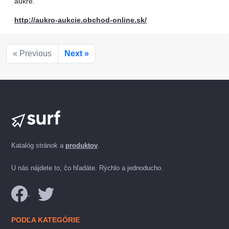
aukre.
http://aukro-aukcie.obchod-online.sk/
« Previous
Next »
Katalóg stránok a
produktov
.
U nás nájdete to, čo hľadáte. Rýchlo a jednoducho.
PODĽA KATEGÓRIE