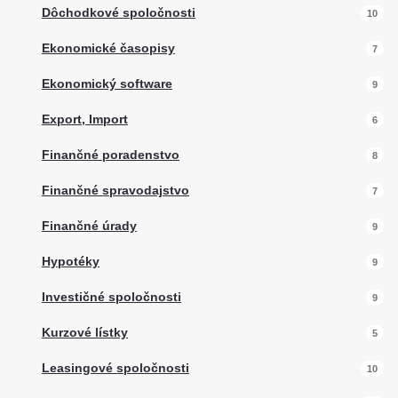
Dôchodkové spoločnosti
10
Ekonomické časopisy
7
Ekonomický software
9
Export, Import
6
Finančné poradenstvo
8
Finančné spravodajstvo
7
Finančné úrady
9
Hypotéky
9
Investičné spoločnosti
9
Kurzové lístky
5
Leasingové spoločnosti
10