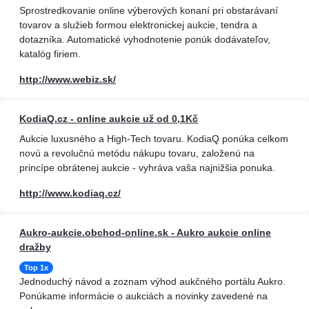
Sprostredkovanie online výberových konaní pri obstarávaní
tovarov a služieb formou elektronickej aukcie, tendra a
dotazníka. Automatické vyhodnotenie ponúk dodávateľov,
katalóg firiem.
http://www.webiz.sk/
KodiaQ.cz - online aukcie už od 0,1Kč
Aukcie luxusného a High-Tech tovaru. KodiaQ ponúka celkom
novú a revolučnú metódu nákupu tovaru, založenú na
princípe obrátenej aukcie - vyhráva vaša najnižšia ponuka.
http://www.kodiaq.cz/
Aukro-aukcie.obchod-online.sk - Aukro aukcie online
dražby
Top 1x
Jednoduchý návod a zoznam výhod aukčného portálu Aukro.
Ponúkame informácie o aukciách a novinky zavedené na