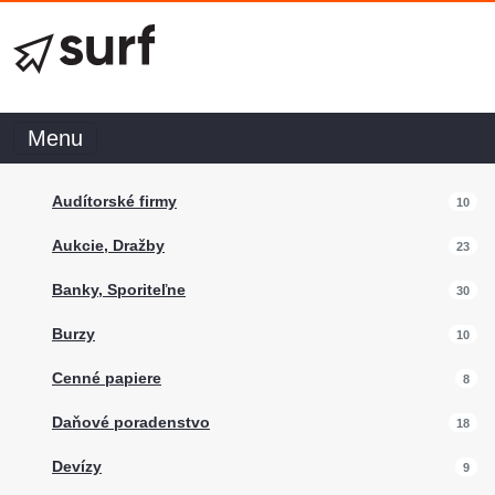
Menu
Audítorské firmy
10
Aukcie, Dražby
23
Banky, Sporiteľne
30
Burzy
10
Cenné papiere
8
Daňové poradenstvo
18
Devízy
9