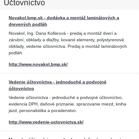
Účtovníctvo
Novakol.bmp.sk - dodávka a montáž laminátových a
drevených podláh
Novakol, Ing. Dana Kollárová - predaj a montáž dverí a
zárubní, obklady a dlažby, kované elementy, polystyrenové
obklady, vedenie účtovníctva. Predaj a montáž laminátových
podláh.
http://www.novakol.bmp.sk/
Vedenie účtovníctva - jednoduché a podvojné
účtovníctvo
Vedenie účtovníctva - jednoduché a podvojné účtovníctvo,
evidencia DPH, daňové priznanie, spracovanie miezd, kniha
jázd, personalistika a poradenstvo.
http://www.vedenie-uctovnictva.sk/