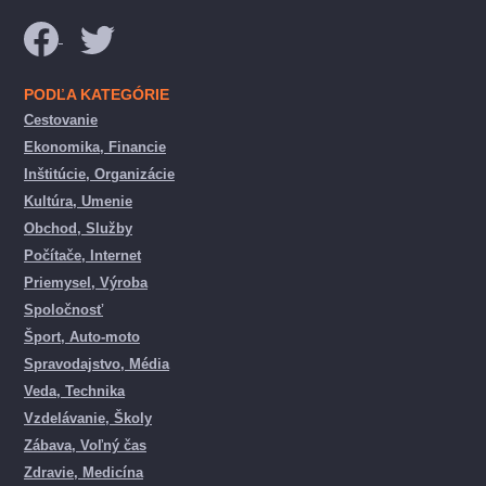
PODĽA KATEGÓRIE
Cestovanie
Ekonomika, Financie
Inštitúcie, Organizácie
Kultúra, Umenie
Obchod, Služby
Počítače, Internet
Priemysel, Výroba
Spoločnosť
Šport, Auto-moto
Spravodajstvo, Média
Veda, Technika
Vzdelávanie, Školy
Zábava, Voľný čas
Zdravie, Medicína