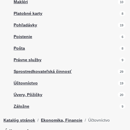
Makléri
10
Platobné karty
8
Pohľadávky
19
Poistenie
6
Pošta
8
Právne služby
9
Sprostredkovateľská činnosť
29
Účtovníctvo
19
Úvery, Pôžičky
20
Záložne
9
Katalóg stránok
Ekonomika, Financie
Účtovníctvo