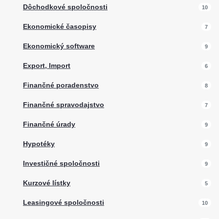
Dôchodkové spoločnosti
10
Ekonomické časopisy
7
Ekonomický software
9
Export, Import
6
Finančné poradenstvo
8
Finančné spravodajstvo
7
Finančné úrady
9
Hypotéky
9
Investičné spoločnosti
9
Kurzové lístky
5
Leasingové spoločnosti
10