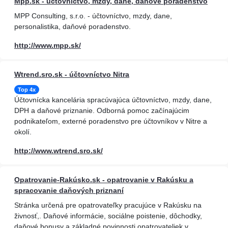
Mpp.sk - účtovníctvo, mzdy, dane, daňové poradenstvo
MPP Consulting, s.r.o. - účtovníctvo, mzdy, dane,
personalistika, daňové poradenstvo.
http://www.mpp.sk/
Wtrend.sro.sk - účtovníctvo Nitra
Top 4x
Účtovnícka kancelária spracúvajúca účtovníctvo, mzdy, dane,
DPH a daňové priznanie. Odborná pomoc začínajúcim
podnikateľom, externé poradenstvo pre účtovníkov v Nitre a
okolí.
http://www.wtrend.sro.sk/
Opatrovanie-Rakúsko.sk - opatrovanie v Rakúsku a
spracovanie daňových priznaní
Stránka určená pre opatrovateľky pracujúce v Rakúsku na
živnosť,. Daňové informácie, sociálne poistenie, dôchodky,
daňové bonusy a základné povinnosti opatrovateliek v