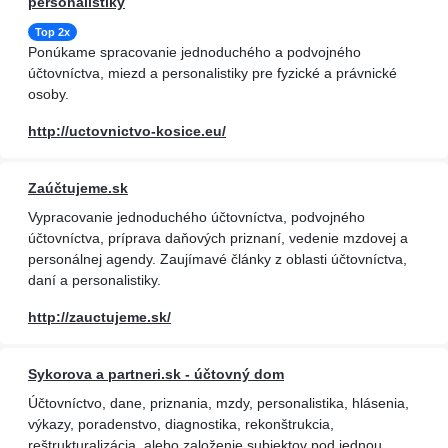
personalistiky
Top 2x
Ponúkame spracovanie jednoduchého a podvojného
účtovníctva, miezd a personalistiky pre fyzické a právnické
osoby.
http://uctovnictvo-kosice.eu/
Zaúčtujeme.sk
Vypracovanie jednoduchého účtovníctva, podvojného
účtovníctva, príprava daňových priznaní, vedenie mzdovej a
personálnej agendy. Zaujímavé články z oblasti účtovníctva,
daní a personalistiky.
http://zauctujeme.sk/
Sykorova a partneri.sk - účtovný dom
Účtovníctvo, dane, priznania, mzdy, personalistika, hlásenia,
výkazy, poradenstvo, diagnostika, rekonštrukcia,
reštrukturalizácia, alebo založenie subjektov pod jednou