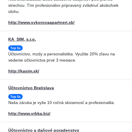
strechou. Tím profesionálov pripravený zvládnuť akúkoľvek
úlohu.
http://www.sykorovaapartneri.sk/
KA_SIM, s.r.o.
Top 5x
Účtovníctvo, mzdy a personalistika. Využite 20% zľavu na
vedenie účtovníctva prvé 3 mesiace.
http://kasim.sk/
Účtovníctvo Bratislava
Top 5x
Naša záruka je vyše 10 ročná skúsenosť a profesionalita.
http://www.vrbka.biz/
Účtovníctvo a daňové poradenstvo