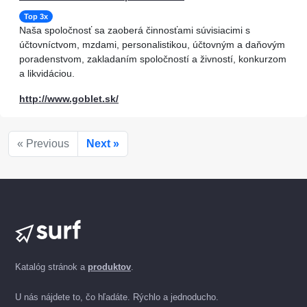
Top 3x
Naša spoločnosť sa zaoberá činnosťami súvisiacimi s
účtovníctvom, mzdami, personalistikou, účtovným a daňovým
poradenstvom, zakladaním spoločností a živností, konkurzom
a likvidáciou.
http://www.goblet.sk/
« Previous
Next »
Katalóg stránok a
produktov
.
U nás nájdete to, čo hľadáte. Rýchlo a jednoducho.