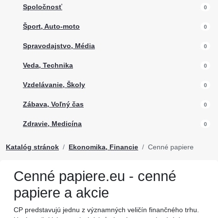
Spoločnosť
0
Šport, Auto-moto
0
Spravodajstvo, Média
0
Veda, Technika
0
Vzdelávanie, Školy
0
Zábava, Voľný čas
0
Zdravie, Medicína
0
Katalóg stránok
Ekonomika, Financie
Cenné papiere
Cenné papiere.eu - cenné
papiere a akcie
CP predstavujú jednu z významných veličín finančného trhu.