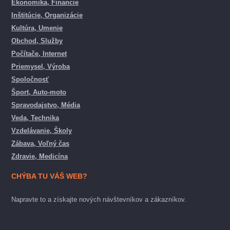
Ekonomika, Financie
Inštitúcie, Organizácie
Kultúra, Umenie
Obchod, Služby
Počítače, Internet
Priemysel, Výroba
Spoločnosť
Šport, Auto-moto
Spravodajstvo, Média
Veda, Technika
Vzdelávanie, Školy
Zábava, Voľný čas
Zdravie, Medicína
CHÝBA TU VÁŠ WEB?
Napravte to a získajte nových návštevníkov a zákazníkov.