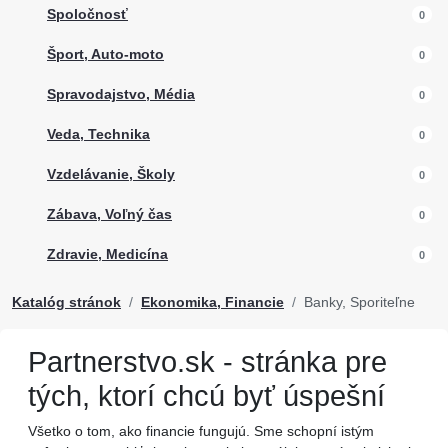
Spoločnosť
0
Šport, Auto-moto
0
Spravodajstvo, Média
0
Veda, Technika
0
Vzdelávanie, Školy
0
Zábava, Voľný čas
0
Zdravie, Medicína
0
Katalóg stránok
Ekonomika, Financie
Banky, Sporiteľne
Partnerstvo.sk - stránka pre
tých, ktorí chcú byť úspešní
Všetko o tom, ako financie fungujú. Sme schopní istým