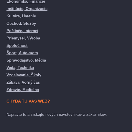
Ekonomika, Financie
Inštitúcie, Organizácie
Kultúra, Umenie
Obchod, Služby
Počítače, Internet
Priemysel, Výroba
Spoločnosť
Šport, Auto-moto
Spravodajstvo, Média
Veda, Technika
Vzdelávanie, Školy
Zábava, Voľný čas
Zdravie, Medicína
CHÝBA TU VÁŠ WEB?
Napravte to a získajte nových návštevníkov a zákazníkov.