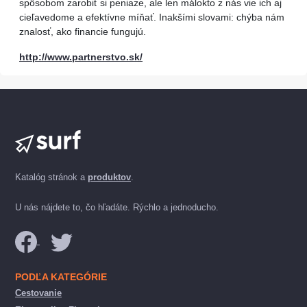
spôsobom zarobiť si peniaze, ale len málokto z nás vie ich aj
cieľavedome a efektívne míňať. Inakšími slovami: chýba nám
znalosť, ako financie fungujú.
http://www.partnerstvo.sk/
Katalóg stránok a
produktov
.
U nás nájdete to, čo hľadáte. Rýchlo a jednoducho.
PODĽA KATEGÓRIE
Cestovanie