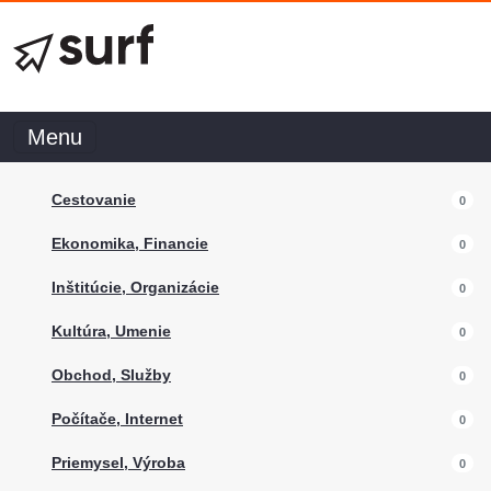
Menu
Cestovanie
0
Ekonomika, Financie
0
Inštitúcie, Organizácie
0
Kultúra, Umenie
0
Obchod, Služby
0
Počítače, Internet
0
Priemysel, Výroba
0