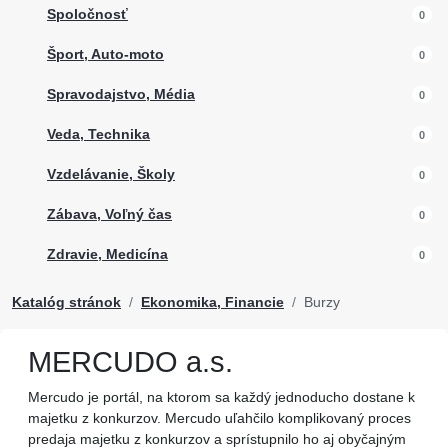
Spoločnosť
0
Šport, Auto-moto
0
Spravodajstvo, Média
0
Veda, Technika
0
Vzdelávanie, Školy
0
Zábava, Voľný čas
0
Zdravie, Medicína
0
Katalóg stránok
Ekonomika, Financie
Burzy
MERCUDO a.s.
Mercudo je portál, na ktorom sa každý jednoducho dostane k
majetku z konkurzov. Mercudo uľahčilo komplikovaný proces
predaja majetku z konkurzov a sprístupnilo ho aj obyčajným