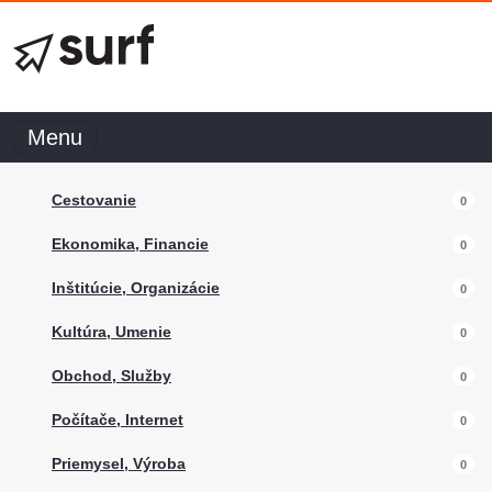
Menu
Cestovanie
0
Ekonomika, Financie
0
Inštitúcie, Organizácie
0
Kultúra, Umenie
0
Obchod, Služby
0
Počítače, Internet
0
Priemysel, Výroba
0