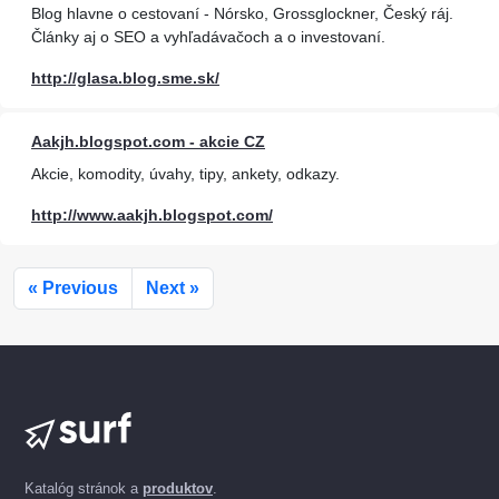
Blog hlavne o cestovaní - Nórsko, Grossglockner, Český ráj.
Články aj o SEO a vyhľadávačoch a o investovaní.
http://glasa.blog.sme.sk/
Aakjh.blogspot.com - akcie CZ
Akcie, komodity, úvahy, tipy, ankety, odkazy.
http://www.aakjh.blogspot.com/
« Previous
Next »
Katalóg stránok a
produktov
.