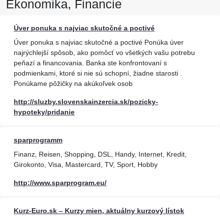
Ekonomika, Financie
Úver ponuka s najviac skutočné a poctivé
Úver ponuka s najviac skutočné a poctivé Ponúka úver
najrýchlejší spôsob, ako pomôcť vo všetkých vašu potrebu
peňazí a financovania. Banka ste konfrontovaní s
podmienkami, ktoré si nie sú schopní, žiadne starosti .
Ponúkame pôžičky na akúkoľvek osob
http://sluzby.slovenskainzercia.sk/pozicky-
hypoteky/pridanie
sparprogramm
Finanz, Reisen, Shopping, DSL, Handy, Internet, Kredit,
Girokonto, Visa, Mastercard, TV, Sport, Hobby
http://www.sparprogram.eu/
Kurz-Euro.sk – Kurzy mien, aktuálny kurzový lístok