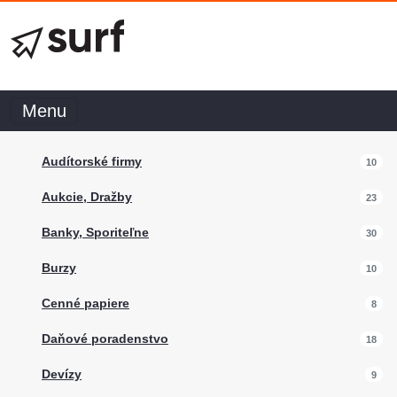
Menu
Audítorské firmy
10
Aukcie, Dražby
23
Banky, Sporiteľne
30
Burzy
10
Cenné papiere
8
Daňové poradenstvo
18
Devízy
9