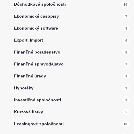
Dôchodkové spoločnosti
10
Ekonomické časopisy
7
Ekonomický software
9
Export, Import
6
Finančné poradenstvo
8
Finančné spravodajstvo
7
Finančné úrady
9
Hypotéky
9
Investičné spoločnosti
9
Kurzové lístky
5
Leasingové spoločnosti
10