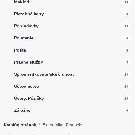
Makléri
10
Platobné karty
8
Pohľadávky
19
Poistenie
6
Pošta
8
Právne služby
9
Sprostredkovateľská činnosť
29
Účtovníctvo
19
Úvery, Pôžičky
20
Záložne
9
Katalóg stránok
Ekonomika, Financie