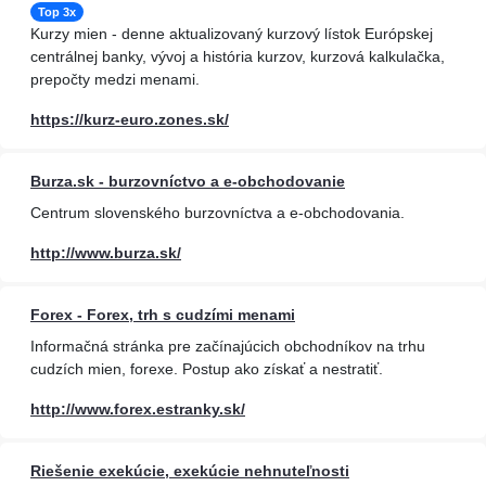
Top 3x
Kurzy mien - denne aktualizovaný kurzový lístok Európskej
centrálnej banky, vývoj a história kurzov, kurzová kalkulačka,
prepočty medzi menami.
https://kurz-euro.zones.sk/
Burza.sk - burzovníctvo a e-obchodovanie
Centrum slovenského burzovníctva a e-obchodovania.
http://www.burza.sk/
Forex - Forex, trh s cudzími menami
Informačná stránka pre začínajúcich obchodníkov na trhu
cudzích mien, forexe. Postup ako získať a nestratiť.
http://www.forex.estranky.sk/
Riešenie exekúcie, exekúcie nehnuteľnosti