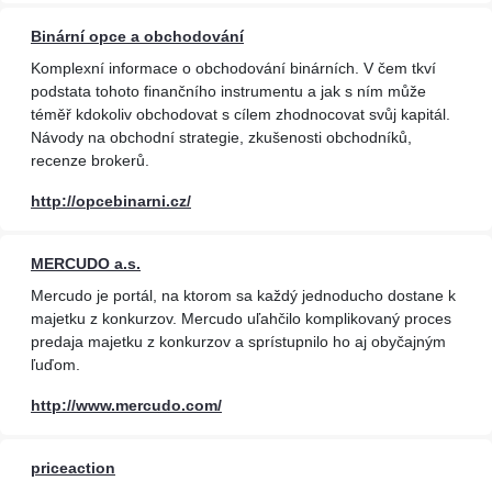
Binární opce a obchodování
Komplexní informace o obchodování binárních. V čem tkví
podstata tohoto finančního instrumentu a jak s ním může
téměř kdokoliv obchodovat s cílem zhodnocovat svůj kapitál.
Návody na obchodní strategie, zkušenosti obchodníků,
recenze brokerů.
http://opcebinarni.cz/
MERCUDO a.s.
Mercudo je portál, na ktorom sa každý jednoducho dostane k
majetku z konkurzov. Mercudo uľahčilo komplikovaný proces
predaja majetku z konkurzov a sprístupnilo ho aj obyčajným
ľuďom.
http://www.mercudo.com/
priceaction