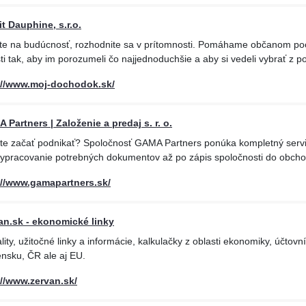
it Dauphine, s.r.o.
ite na budúcnosť, rozhodnite sa v prítomnosti. Pomáhame občanom poc
ti tak, aby im porozumeli čo najjednoduchšie a aby si vedeli vybrať z 
://www.moj-dochodok.sk/
 Partners | Založenie a predaj s. r. o.
te začať podnikať? Spoločnosť GAMA Partners ponúka kompletný servi
vypracovanie potrebných dokumentov až po zápis spoločnosti do obcho
://www.gamapartners.sk/
an.sk - ekonomické linky
lity, užitočné linky a informácie, kalkulačky z oblasti ekonomiky, účto
nsku, ČR ale aj EU.
://www.zervan.sk/