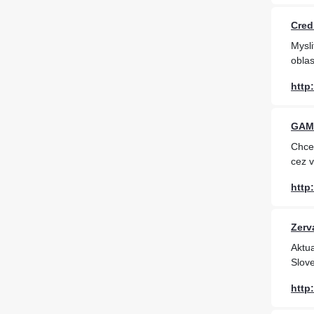
Cred
Mysl
oblas
http
GAMA
Chce
cez 
http
Zerv
Aktua
Slove
http