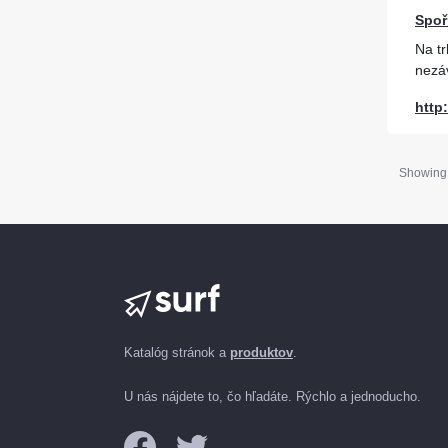
Spoř
Na t
nezáv
http:
Showin
Katalóg stránok a
produktov
.
U nás nájdete to, čo hľadáte. Rýchlo a jednoducho.