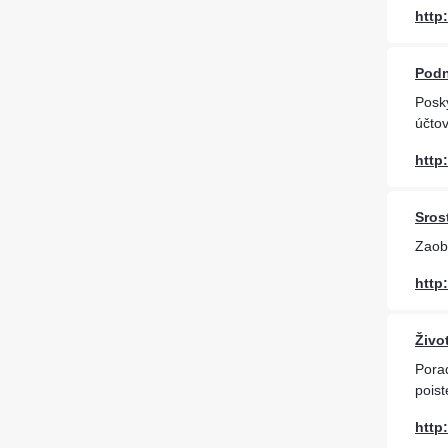
http
Podni
Posky
účtov
http
Sros
Zaobe
http
Živo
Pora
poist
http