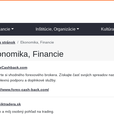
nancie
Inštitúcie, Organizácie
Kultúr
g stránok
Ekonomika, Financie
nomika, Financie
xCashback.com
rte si vhodného forexového brokera. Získajte časť svojich spreadov n
lexnú podporu a doplnkové služby.
://www.forex-cash-back.com/
iktradera.sk
x a môj osobný pohľad na trading.