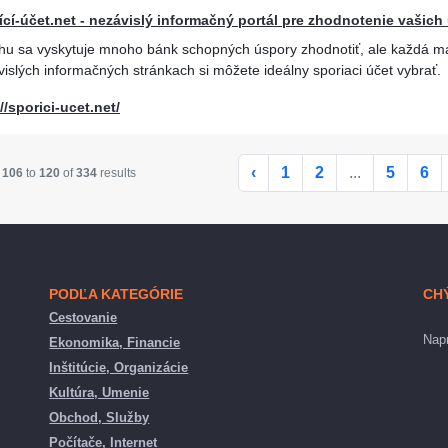
ící-účet.net - nezávislý informačný portál pre zhodnotenie vašich
rhu sa vyskytuje mnoho bánk schopných úspory zhodnotiť, ale každá má
islých informačných stránkach si môžete ideálny sporiaci účet vybrať.
//sporici-ucet.net/
‹
1
2
...
5
6
g
106
to
120
of
334
results
PODĽA KATEGÓRIE
CH
Cestovanie
Napr
Ekonomika, Financie
Inštitúcie, Organizácie
Kultúra, Umenie
Obchod, Služby
Počítače, Internet