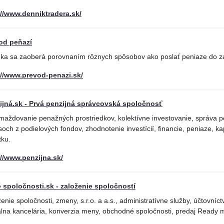
://www.denniktradera.sk/
od peňazí
nka sa zaoberá porovnaním rôznych spôsobov ako poslať peniaze do za
://www.prevod-penazi.sk/
ijná.sk - Prvá penzijná správcovská spoločnosť
aždovanie penažných prostriedkov, kolektívne investovanie, správa po
och z podielových fondov, zhodnotenie investícií, financie, peniaze, kapi
tku.
://www.penzijna.sk/
 spoločnosti.sk - založenie spoločností
enie spoločnosti, zmeny, s.r.o. a a.s., administratívne služby, účtovníct
álna kancelária, konverzia meny, obchodné spoločnosti, predaj Ready 