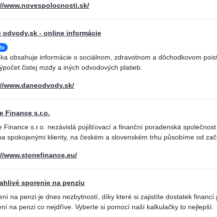
://www.novespolocnosti.sk/
 odvody.sk - online informácie
2x
nka obsahuje informácie o sociálnom, zdravotnom a dôchodkovom poist
ýpočet čistej mzdy a iných odvodových platieb.
://www.daneodvody.sk/
e Finance s.r.o.
 Finance s.r.o. nezávislá pojišťovací a finanční poradenská společnos
a spokojenými klienty, na českém a slovenském trhu působíme od zač
://www.stonefinance.eu/
ahlivé sporenie na penziu
ní na penzi je dnes nezbytností, díky které si zajistíte dostatek financí 
ní na penzi co nejdříve. Vyberte si pomocí naší kalkulačky to nejlepší.