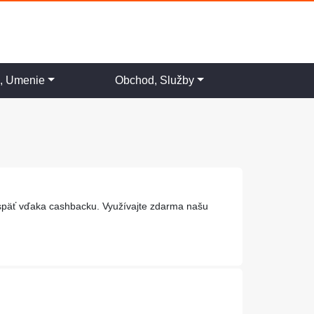
a, Umenie
Obchod, Služby
aspäť vďaka cashbacku. Využívajte zdarma našu