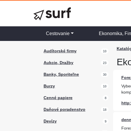
Cestovanie
Ekonomika, Fi
Kataló
Audítorské firmy
10
Eko
Aukcie, Dražby
23
Banky, Sporiteľne
30
Fore
Burzy
Vybe
10
komp
Cenné papiere
8
http
Daňové poradenstvo
18
denn
Devízy
9
Fore