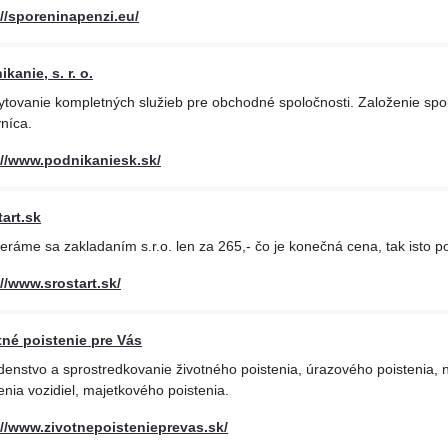
://sporeninapenzi.eu/
kanie, s. r. o.
tovanie kompletných služieb pre obchodné spoločnosti. Založenie spol
níca.
://www.podnikaniesk.sk/
tart.sk
ráme sa zakladaním s.r.o. len za 265,- čo je konečná cena, tak isto p
://www.srostart.sk/
tné poistenie pre Vás
denstvo a sprostredkovanie životného poistenia, úrazového poistenia,
enia vozidiel, majetkového poistenia.
://www.zivotnepoistenieprevas.sk/