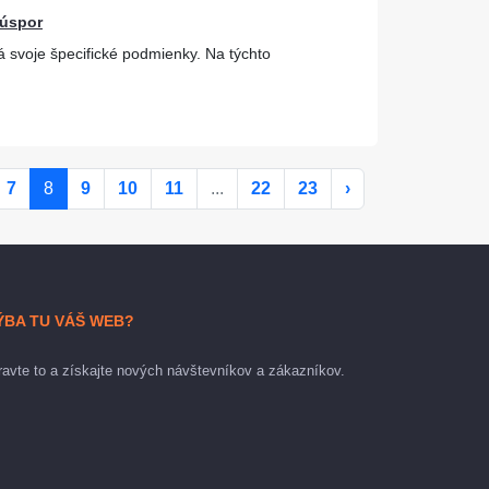
 úspor
 svoje špecifické podmienky. Na týchto
7
8
9
10
11
...
22
23
›
ÝBA TU VÁŠ WEB?
avte to a získajte nových návštevníkov a zákazníkov.