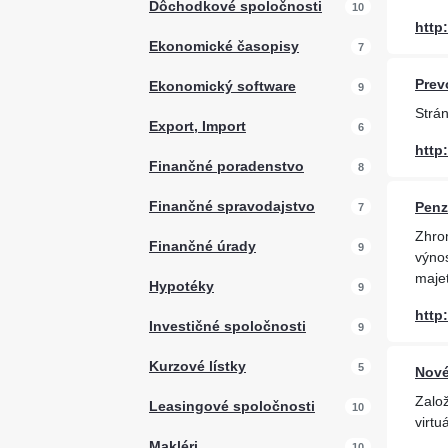
Dôchodkové spoločnosti
10
http
Ekonomické časopisy
7
Prev
Ekonomický software
9
Strá
Export, Import
6
http
Finančné poradenstvo
8
Finančné spravodajstvo
Penz
7
Zhrom
Finančné úrady
9
výnos
maje
Hypotéky
9
http
Investičné spoločnosti
9
Kurzové lístky
5
Nové
Založ
Leasingové spoločnosti
10
virtu
Makléri
10