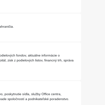
hraničia.
dielových fondov, aktuálne informácie o
tál, zisk z podielových listov, financný trh, správa
vo, poskytnutie sídla, služby Office centra,
made spoločností a podnikateľské poradenstvo.