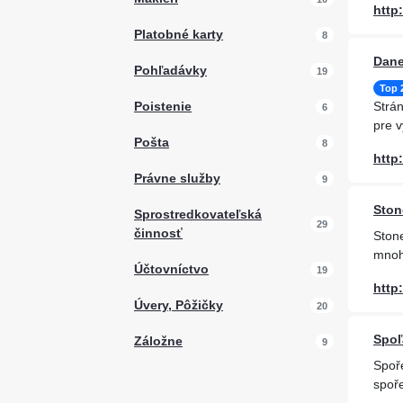
http
Platobné karty
8
Dane
Pohľadávky
19
Top 
Poistenie
Strá
6
pre v
Pošta
8
http
Právne služby
9
Ston
Sprostredkovateľská
29
činnosť
Stone
mnoh
Účtovníctvo
19
http
Úvery, Pôžičky
20
Spoľ
Záložne
9
Spoře
spoře